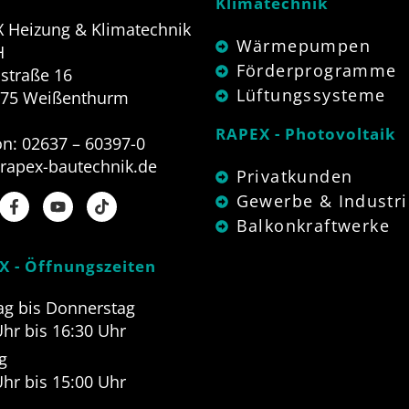
Klimatechnik
 Heizung & Klimatechnik
Wärmepumpen
H
Förderprogramme
straße 16
Lüftungssysteme
575 Weißenthurm
RAPEX - Photovoltaik
on: 02637 – 60397-0
rapex-bautechnik.de
Privatkunden
Gewerbe & Industri
Balkonkraftwerke
X - Öffnungszeiten
g bis Donnerstag
Uhr bis 16:30 Uhr
g
Uhr bis 15:00 Uhr